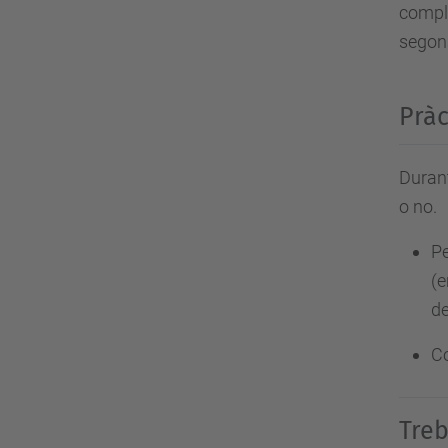
comple
segons
Prà
Durant
o no.
Pe
(e
de
Co
Treb