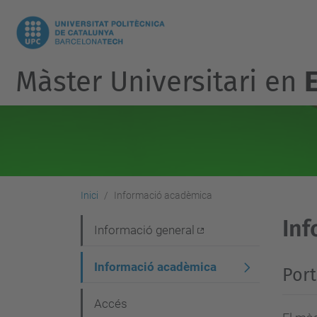
Màster Universitari en
Inici
Informació acadèmica
Inf
N
Informació general
a
Informació acadèmica
Port
v
e
Accés