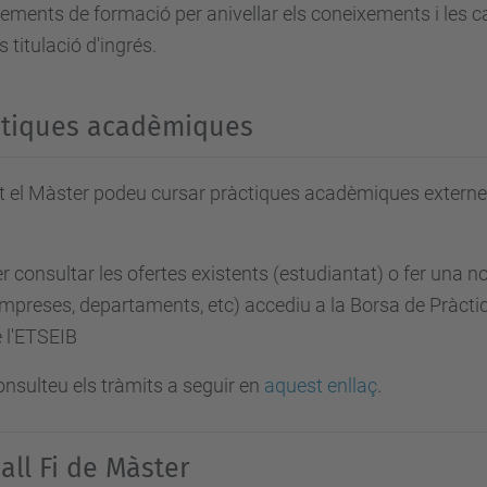
ments de formació per anivellar els coneixements i les c
 titulació d'ingrés.
ctiques acadèmiques
 el Màster podeu cursar pràctiques acadèmiques externes,
r consultar les ofertes existents (estudiantat) o fer una n
mpreses, departaments, etc) accediu a la Borsa de Pràcti
 l'ETSEIB
nsulteu els tràmits a seguir en
aquest enllaç
.
all Fi de Màster