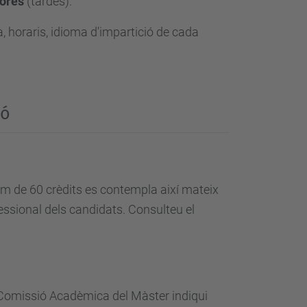
hores
(tardes).
, horaris, idioma d'impartició de cada
ió
im de 60 crèdits es contempla així mateix
ofessional dels candidats. Consulteu el
la Comissió Acadèmica del Màster indiqui