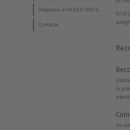
El màs
g
Adaptació al MUEER 2025
a
En el
P
assign
c
Contacte
i
ó
Rec
Rec
S'esta
la pos
tràmi
Com
No est